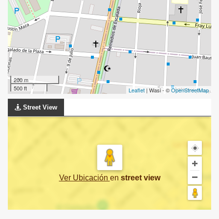
200 m
500 ft
Leaflet
| Wasi - ©
OpenStreetMap
Street View
Ver Ubicación
en
street view