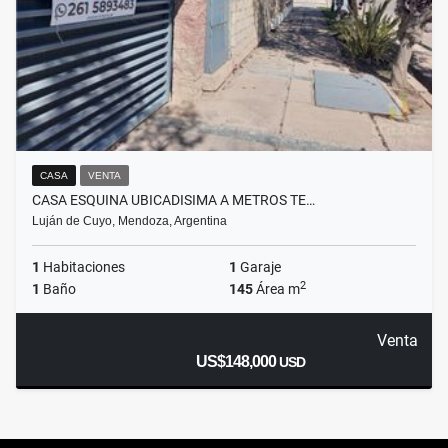
CASA
VENTA
CASA ESQUINA UBICADISIMA A METROS TE…
Luján de Cuyo, Mendoza, Argentina
1
Habitaciones
1
Garaje
2
1
Baño
145
Área m
Venta
US$148,000
USD