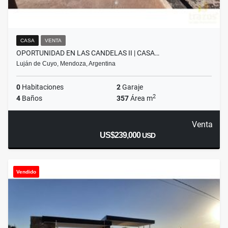
CASA
VENTA
OPORTUNIDAD EN LAS CANDELAS II | CASA…
Luján de Cuyo, Mendoza, Argentina
0
Habitaciones
2
Garaje
2
4
Baños
357
Área m
Venta
US$239,000
USD
Vendido